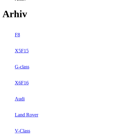
Arhiv
F8
X5F15
G-class
X6F16
Audi
Land Rover
V-Class